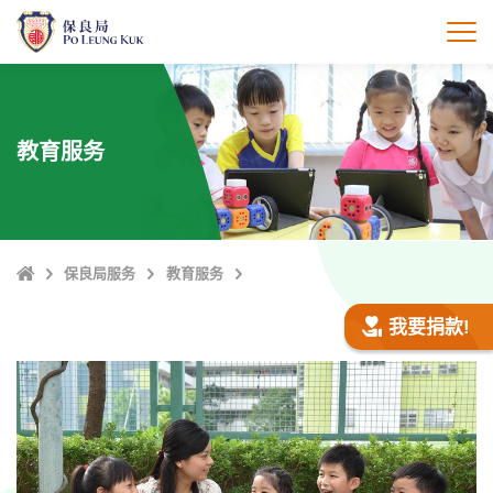
跳
至
打
主
內
容
教育服务
Home
保良局服务
教育服务
我要捐款!