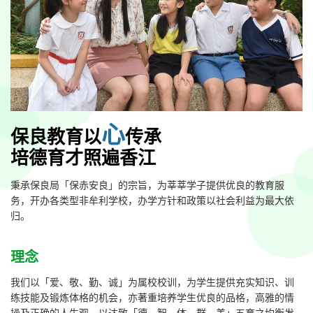
心
保良教育以
传承
培德育才照遍香江
秉承保良局「保赤安良」的宗旨，为莘莘学子提供优良的教育服
务，开办各类型非牟利学校，办学方针和政策以社会利益为最大依
归。
理念
我们以「爱、敬、勤、诚」为属校校训，为学生提供充实知识、训
练技能及锻炼体格的机会，亦著重培养学生优良的品格，高雅的情
操及正确的人生观，以达致「德、智、体、群、美」五育之均衡发