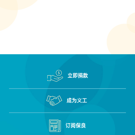
真
码
号
保良局田家炳小学
码
保良局田家炳幼稚园
保良局甲子何玉清中学
保良局百周年李兆忠纪念中学
保良局第一张永庆中学
保良局罗杰承（一九八三）中学
立即捐款
保良局罗氏信托学校
保良局罗氏基金中学
成为义工
保良局美丽人生综合健康中心
保良局胡忠中学
订阅保良