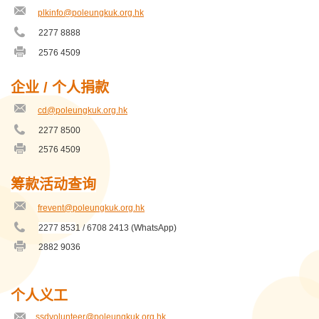
址
plkinfo@poleungkuk.org.hk
保良局建造商会学校
电
邮
2277 8888
电
地
保良局张心瑜幼稚园
话
址
2576 4509
传
号
真
码
保良局张潘美意幼稚园
号
企业 / 个人捐款
码
保良局彩颐居综合健康中心
cd@poleungkuk.org.hk
电
邮
2277 8500
电
保良局志豪小学
地
话
址
2576 4509
传
号
真
保良局志豪教育服务中心
码
号
筹款活动查询
码
保良局思培基金中学教育服务中心
frevent@poleungkuk.org.hk
电
邮
保良局思培基金教育服务中心
2277 853
1 / 6708 2413 (WhatsApp)
电
地
话
址
2882 9036
传
号
保良局慧妍雅集儿童发展中心
真
码
号
码
保良局方王换娣幼稚园
个人
义工
电邮地址
ssdvolunteer@poleungkuk.org.hk
保良局方王锦全小学