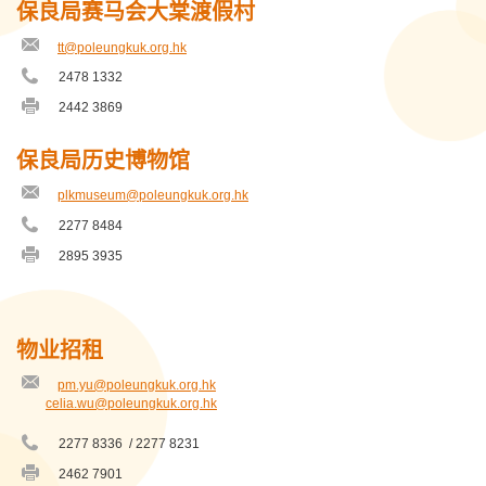
号
保良局赛马会大棠渡假村
保良局李徐松声纪念幼稚园
码
tt@poleungkuk.org.hk
电
保良局李朝江伉俪纪念中心
邮
2478 1332
电
地
话
址
2442 3869
保良局李树福幼稚园幼儿园
传
号
真
码
号
保良局杜伟强中央图书馆暨教案资源中心
保良局历史博物馆
码
plkmuseum@poleungkuk.org.hk
保良局东涌儿童综合服务中心
电
邮
2277 8484
电
地
保良局林文灿英文小学
话
址
2895 3935
传
号
真
码
保良局梁周顺琴小学
号
码
保良局梁安琪儿童发展中心
物业招租
保良局王赐豪（田心谷）小学
pm.yu@poleungkuk.org.hk
电
电
celia.wu@poleungkuk.org.hk
邮
邮
地
保良局田家炳兆康幼稚园
地
2277 8336 / 2277 8231
址
电
址
话
2462 7901
保良局田家炳千禧小学
传
号