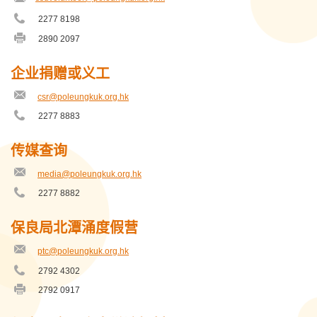
2277 8198
电
保良局方王锦全幼稚园
话
2890 2097
传
号
真
保良局方王锦全教育服务中心
码
号
企业捐赠或义工
码
保良局曹金霖夫人幼稚园
csr@poleungkuk.org.hk
电
邮
2277 8883
保良局曹金霖幼儿学习中心
电
地
话
址
号
保良局曾星如幼稚园
传媒查询
码
media@poleungkuk.org.hk
保良局朱敬文中学
电
邮
2277 8882
电
地
保良局朱正贤小学
话
址
号
保良局北潭涌度假营
码
保良局朱正贤教育服务中心
ptc@poleungkuk.org.hk
电
邮
保良局李兆基青年绿洲
2792 4302
电
地
话
址
2792 0917
传
保良局李城璧中学
号
真
码