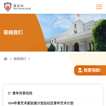
跳
至
打
主
內
容
联络我们
Home
联络我们
我要捐款!
C³ 青年共享空间
V54年青艺术家驻留计划及社区青年艺术计划