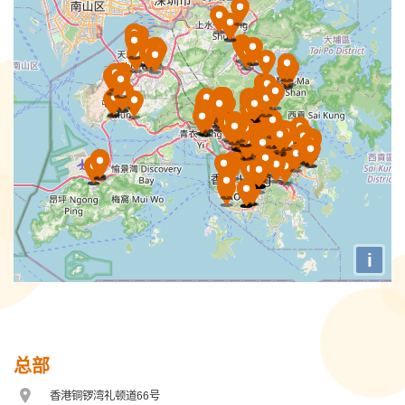
保良局傲翔计划(九龙东)
保良局傲翔计划(新界东)
保良局傲翔计划(新界西)
保良局傲翔计划(港岛及九龙)
保良局儿童发展中心
保良局刘陈小宝幼稚园
保良局吴多泰幼稚园
i
保良局唐乃勤初中书院
保良局喜悦荟
保良局姚连生中学
总部
保良局廖烈正幼稚园
香港铜锣湾礼顿道66号
地