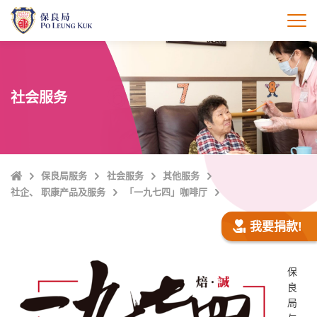
跳
至
打
主
內
容
社会服务
Home
保良局服务
社会服务
其他服务
社企、 职康产品及服务
「一九七四」咖啡厅
我要捐款!
保
良
局