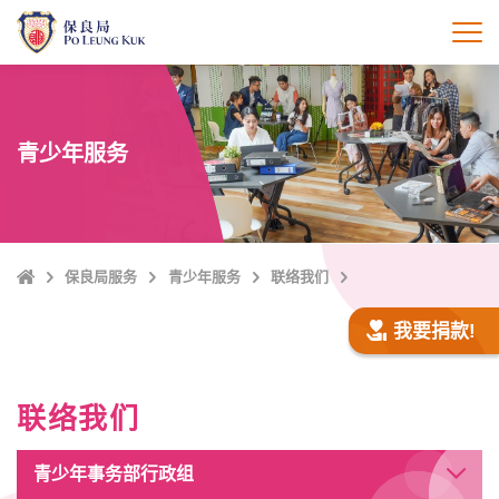
跳
至
打
主
內
容
青少年服务
Home
保良局服务
青少年服务
联络我们
我要捐款!
联络我们
青少年事务部行政组