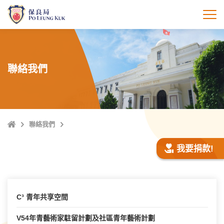
跳
至
打
主
內
容
聯絡我們
主
聯絡我們
頁
我要捐款!
C³ 青年共享空間
V54年青藝術家駐留計劃及社區青年藝術計劃