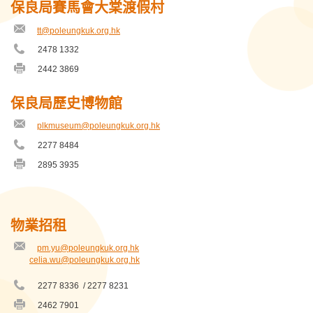
號
保良局賽馬會大棠渡假村
保良局李徐松聲紀念幼稚園
碼
tt@poleungkuk.org.hk
電
保良局李朝江伉儷紀念中心
郵
2478 1332
電
地
話
址
2442 3869
保良局李樹福幼稚園幼兒園
傳
號
真
碼
號
保良局杜偉强中央圖書館暨教案資源中心
保良局歷史博物館
碼
plkmuseum@poleungkuk.org.hk
保良局東涌兒童綜合服務中心
電
郵
2277 8484
電
地
保良局林文燦英文小學
話
址
2895 3935
傳
號
真
碼
保良局梁周順琴小學
號
碼
保良局梁安琪兒童發展中心
物業招租
保良局王賜豪（田心谷）小學
pm.yu@poleungkuk.org.hk
電
電
celia.wu@poleungkuk.org.hk
郵
郵
地
保良局田家炳兆康幼稚園
地
2277 8336 / 2277 8231
址
電
址
話
2462 7901
保良局田家炳千禧小學
傳
號