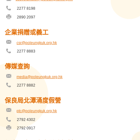
2277 8198
電
保良局方王錦全幼稚園
話
2890 2097
傳
號
真
保良局方王錦全教育服務中心
碼
號
企業捐贈或義工
碼
保良局曹金霖夫人幼稚園
csr@poleungkuk.org.hk
電
郵
2277 8883
保良局曹金霖幼兒學習中心
電
地
話
址
號
保良局曾星如幼稚園
傳媒查詢
碼
media@poleungkuk.org.hk
保良局朱敬文中學
電
郵
2277 8882
電
地
保良局朱正賢小學
話
址
號
保良局北潭涌度假營
碼
保良局朱正賢教育服務中心
ptc@poleungkuk.org.hk
電
郵
保良局李兆基青年綠洲
2792 4302
電
地
話
址
2792 0917
傳
保良局李城璧中學
號
真
碼