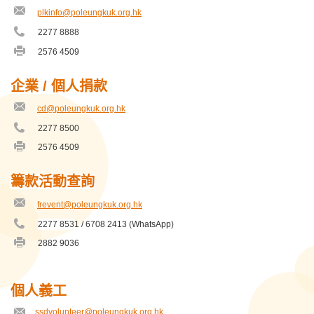
址
plkinfo@poleungkuk.org.hk
保良局建造商會學校
電
郵
2277 8888
電
地
保良局張心瑜幼稚園
話
址
2576 4509
傳
號
真
碼
保良局張潘美意幼稚園
號
企業 / 個人捐款
碼
保良局彩頤居綜合健康中心
cd@poleungkuk.org.hk
電
郵
2277 8500
電
保良局志豪小學
地
話
址
2576 4509
傳
號
真
保良局志豪教育服務中心
碼
號
籌款活動查詢
碼
保良局思培基金中學教育服務中心
frevent@poleungkuk.org.hk
電
郵
保良局思培基金教育服務中心
2277 853
1 / 6708 2413 (WhatsApp)
電
地
話
址
2882 9036
傳
號
保良局慧妍雅集兒童發展中心
真
碼
號
碼
保良局方王換娣幼稚園
個人
義工
電郵地址
ssdvolunteer@poleungkuk.org.hk
保良局方王錦全小學