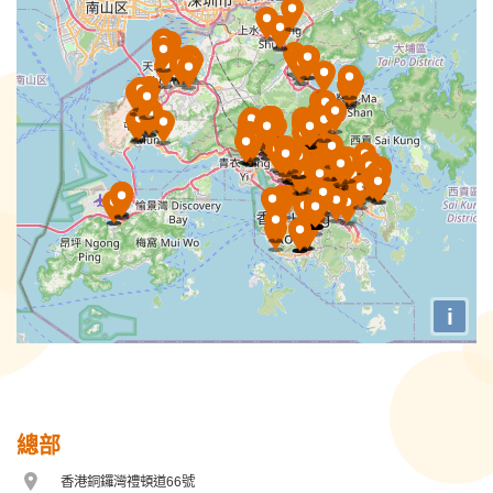
保良局傲翔計劃(九龍東)
保良局傲翔計劃(新界東)
保良局傲翔計劃(新界西)
保良局傲翔計劃(港島及九龍)
保良局兒童發展中心
保良局劉陳小寶幼稚園
保良局吳多泰幼稚園
i
保良局唐乃勤初中書院
保良局喜悦薈
保良局姚連生中學
總部
保良局廖烈正幼稚園
香港銅鑼灣禮頓道66號
地