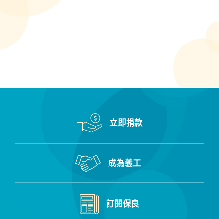
真
碼
號
保良局田家炳小學
碼
保良局田家炳幼稚園
保良局甲子何玉清中學
保良局百周年李兆忠紀念中學
保良局第一張永慶中學
保良局羅傑承（一九八三）中學
立即捐款
保良局羅氏信託學校
保良局羅氏基金中學
成為義工
保良局美麗人生綜合健康中心
保良局胡忠中學
訂閱保良