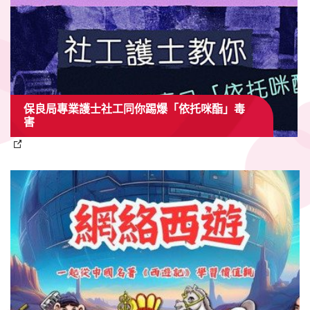
保良局專業護士社工同你踢爆「依托咪酯」毒
害