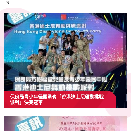
保良局青少年舞團勇奪「香港迪士尼舞動挑戰
派對」決賽冠軍