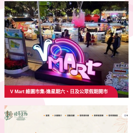
V Mart 維園市集-逢星期六、日及公眾假期開市