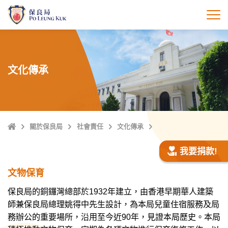
跳
至
打
主
內
容
文化傳承
主
關於保良局
社會責任
文化傳承
頁
我要捐款!
文物保育
保良局的銅鑼灣總部於1932年建立，由香港早期華人建築
師兼保良局總理姚得中先生設計，為本局兒童住宿服務及局
務辦公的重要場所，沿用至今近90年，見證本局歷史。本局