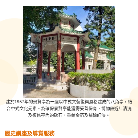
建於1957年的景賢亭為一座以中式文藝復興風格建成的八角亭，結
合中式文化元素。為確保景賢亭能獲得妥善保育，博物館近年清洗
及復修亭內的碑石，重鋪金箔及補髹紅漆。
歷史講座及導賞服務