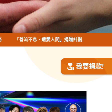
務
「善流不息．遺愛人間」捐贈計劃
我要捐款!