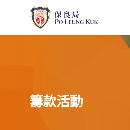
跳
至
主
內
容
籌款活動