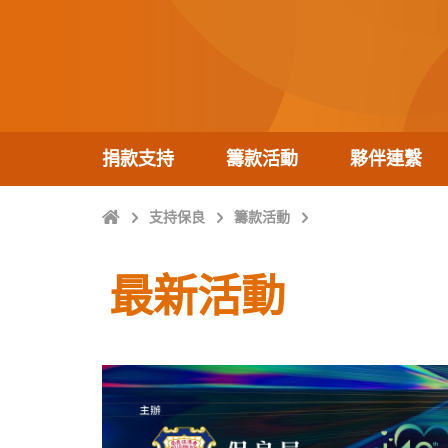
捐款支持
籌款活動
夥伴連繫
主
支持保良
籌款活動
頁
最新活動