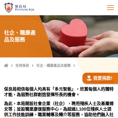
跳
至
打
主
內
容
社企、職康產
品及服務
主
支持保良
社企、職康產品及服務
頁
我要捐款!
保良局相信每個人均具有「多元智能」，欣賞每個人的獨特
才能，為弱勢社群創造發揮所長的機會。
為此，本局開設社會企業（社企），聘用殘疾人士及基層婦
女等；並設職業康復服務中心，為超過1,100位殘疾人士提
供工作技能訓練、職業輔導及轉介等服務，協助他們融入社