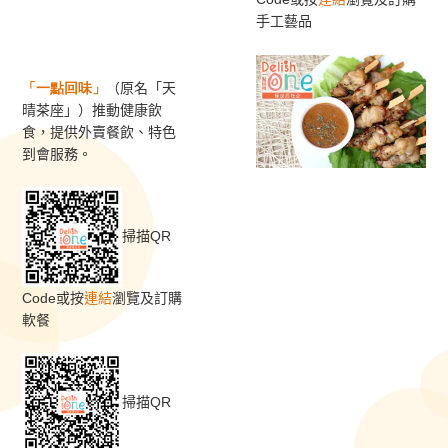
手工藝品
「一點回味
」
（
原名「天
晴茶座」
）
推動健康飲
食，提供外賣餐飲、特色
到會服務
。
掃描QR
Code或按
連結
瀏覽及訂購
軟餐
掃描QR