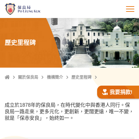
跳
至
打
主
內
容
歷史里程碑
主
關於保良局
機構簡介
歷史里程碑
頁
我要捐款!
成立於1878年的保良局，在時代變化中與香港人同行。保
良局一路走來，更多元化，更創新，更闊更遠，唯一不變，
就是「保赤安良」，始終如一。