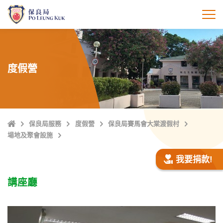
跳
至
打
主
內
容
度假營
主
保良局服務
度假營
保良局賽馬會大棠渡假村
頁
場地及聚會設施
我要捐款!
講座廳