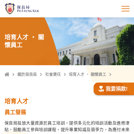
跳
至
打
主
內
容
培育人才 ‧ 關
懷員工
主
關於保良局
社會責任
培育人才 ‧ 關懷員工
頁
我要捐款!
培育人才
員工發展
保良局投放大量資源於員工培訓，提供多元化的培訓活動及進修津
貼，鼓勵員工參與培訓課程，提升專業知識及競爭力，為應付未來