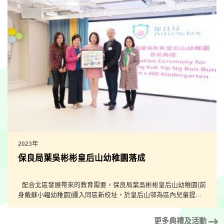
2023年
保良局葉吳彬彬皇后山幼稚園落成
配合北區發展帶來的教育需要，保良局葉吳彬彬皇后山幼稚園(前
身戴蘇小韞幼稚園)遷入同區新校址，於皇后山邨為區內兒童提...
更多典禮及活動