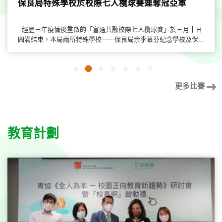
保良局特殊學校於校際七人欖球賽連奪冠亞軍
經歷三年疫情後重啟的「富通共融校際七人欖球賽」於三月十日
圓滿結束，本局兩所特殊學校——保良局余李慕芬紀念學校及保...
開
2
1
3
4
5
6
始/
暫
更多比賽
停
幻
燈
片
教育計劃