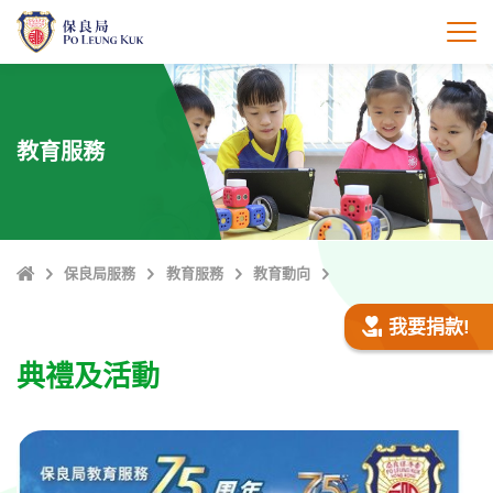
跳
至
打
主
內
容
教育服務
主
保良局服務
教育服務
教育動向
頁
我要捐款!
典禮及活動