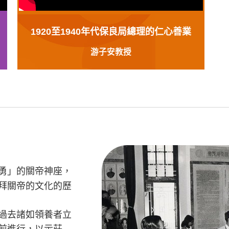
1920至1940年代保良局總理的仁心善業
游子安教授
勇」的關帝神座，
拜關帝的文化的歷
過去諸如領養者立