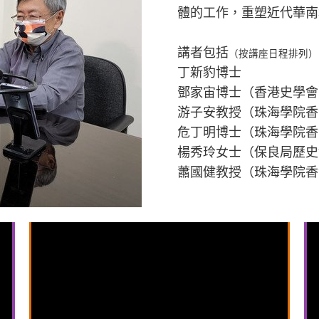
體的工作，重塑近代華南
講者包括
（按講座日程排列）
丁新豹博士
鄧家宙博士（香港史學會
游子安教授（珠海學院香
危丁明博士（珠海學院香
楊秀玲女士（保良局歷史
蕭國健教授（珠海學院香