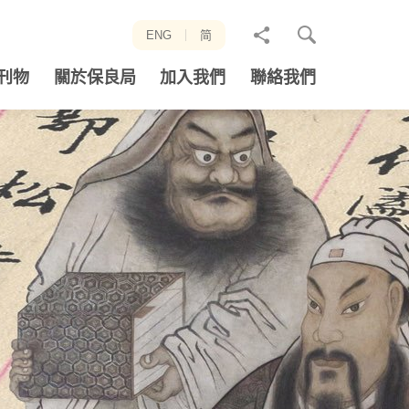
分
ENG
简
享
刊物
關於保良局
加入我們
聯絡我們
至