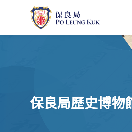
跳
至
主
內
容
保良局歷史博物