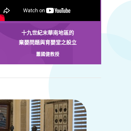
十九世紀末華南地區的
棄嬰問題與育嬰堂之設立
蕭國健教授