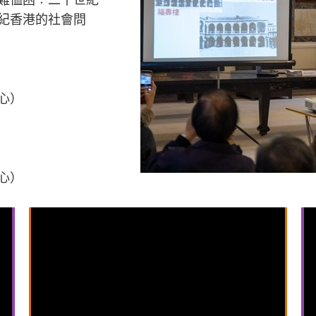
難恤困︰二十世紀
紀香港的社會問
心）
心）