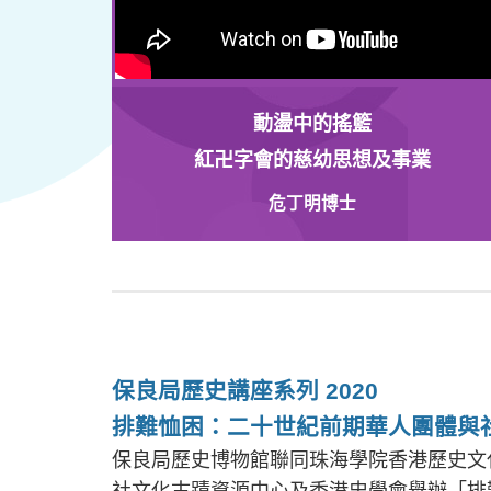
動盪中的搖籃
紅卍字會的慈幼思想及事業
危丁明博士
保良局歷史講座系列 2020
排難恤困：二十世紀前期華人團體與
保良局歷史博物館聯同珠海學院香港歷史文