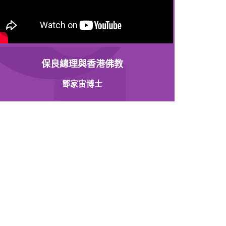
保良總理與香港佛教
鄧家宙博士