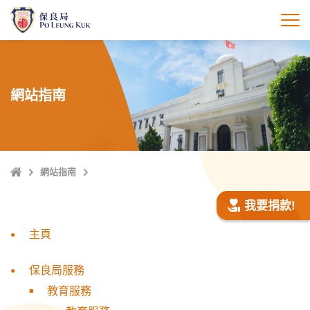
跳
至
打
主
內
容
網站指南
主
網站指南
頁
我要捐款!
主頁
保良局服務
教育服務