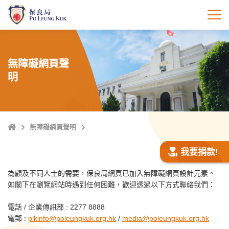
跳
至
打
主
內
容
無障礙網頁聲
明
主
無障礙網頁聲明
頁
我要捐款!
為顧及不同人士的需要，保良局網頁已加入無障礙網頁設計元素。
如閣下在瀏覽網站時遇到任何困難，歡迎透過以下方式聯絡我們：
電話 / 企業傳訊部 : 2277 8888
電郵 :
plkinfo@poleungkuk.org.hk
/
media@poleungkuk.org.hk