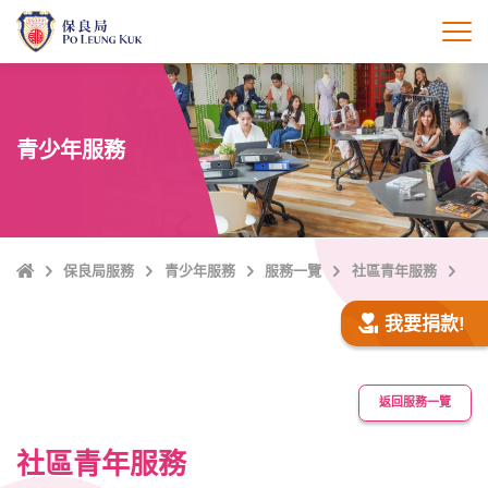
跳
至
打
主
內
容
青少年服務
主
保良局服務
青少年服務
服務一覽
社區青年服務
頁
我要捐款!
返回服務一覽
社區青年服務