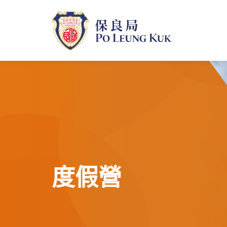
跳
至
主
內
容
度假營