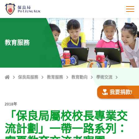
跳
至
打
主
內
容
教育服務
主
保良局服務
教育服務
教育動向
學術交流
頁
我要捐款!
2018年
「保良局屬校校長專業交
流計劃」一帶一路系列：