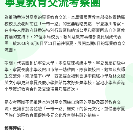
寧夏教育交流考察團
為推動香港與寧夏的專業教育交流，本局獲國家教育部撥款資助屬
校校長及老師前往「一帶一路」的重要戰略支點－寧夏銀川考察。
在中央人民政府駐香港特別行政區聯絡辦公室和寧夏回族自治區教
育廳的支持下，27位本局校長、教師及教育事務部職員組成代表
團，於2018年6月6日至11日前往寧夏，展開為期6日的專業教育交
流團。
期間，代表團到訪寧夏大學、寧夏唐徠初級中學、寧夏長慶初級中
學、寧夏長慶小學及銀川市第一幼稚園，除參觀校舍、觀課及與師
生交流外，兩所屬下小學－西區婦女福利會馮李佩瑤小學及林文燦
英文小學更與寧夏長慶小學締結為友好姊妹學校，當地小學與香港
小學簽訂教育合作及交流項目乃屬首次。
是次考察團不但推進本港與寧夏回族自治區的基礎及高等教育交
流，更讓參加者體驗「一帶一路」框架下的多元文化，並借鑒寧夏
回族自治區教育廳促進多元文化教育與共融的措施。
報導連結：